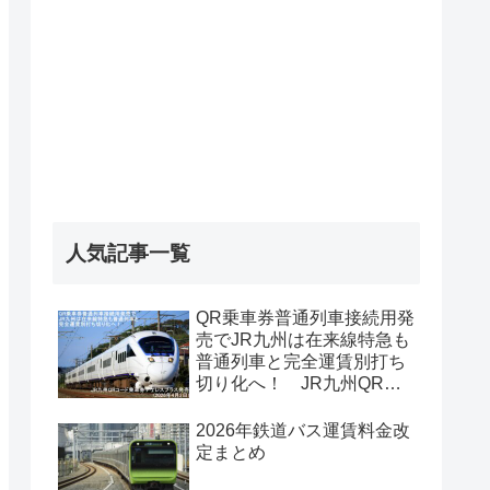
人気記事一覧
QR乗車券普通列車接続用発
売でJR九州は在来線特急も
普通列車と完全運賃別打ち
切り化へ！ JR九州QRコ
ード乗車券チケレスプラス
発売(2026年4月2日)
2026年鉄道バス運賃料金改
定まとめ