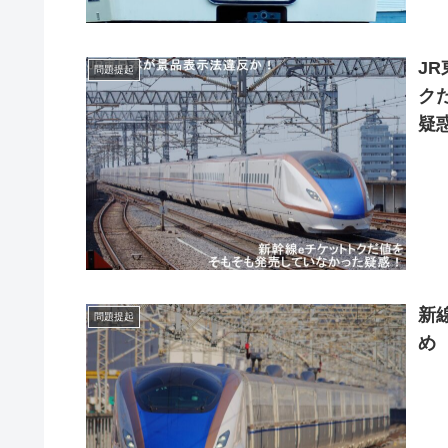
J
問題提起
ク
疑
新
問題提起
め