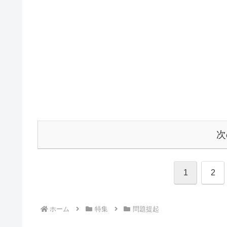
次
1
2
ホーム
特集
問題提起