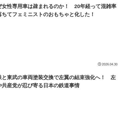
ぜ女性専用車は疎まれるのか！ 20年経って混雑率
落ちてフェミニストのおもちゃと化した！
2026.04.30
鉄と東武の車両塗装交換で左翼の結束強化へ！ 左
や共産党が忍び寄る日本の鉄道事情