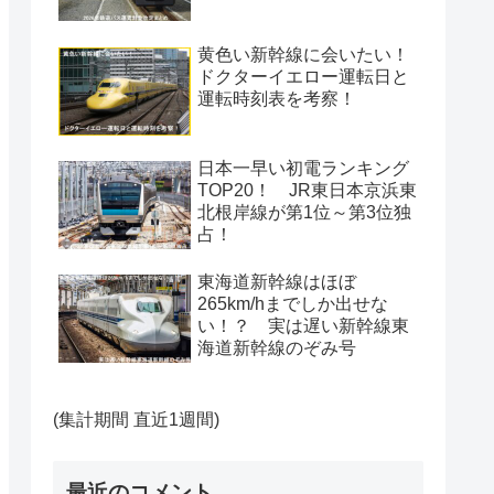
黄色い新幹線に会いたい！
ドクターイエロー運転日と
運転時刻表を考察！
日本一早い初電ランキング
TOP20！ JR東日本京浜東
北根岸線が第1位～第3位独
占！
東海道新幹線はほぼ
265km/hまでしか出せな
い！？ 実は遅い新幹線東
海道新幹線のぞみ号
(集計期間 直近1週間)
最近のコメント