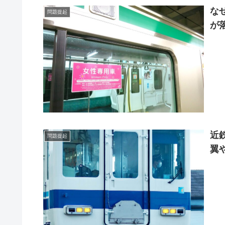
な
問題提起
が
近
問題提起
翼