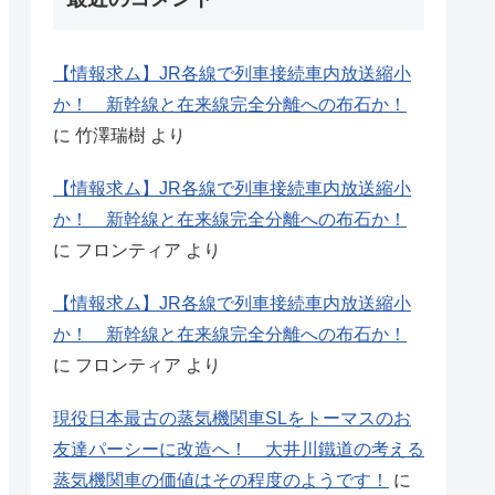
【情報求ム】JR各線で列車接続車内放送縮小
か！ 新幹線と在来線完全分離への布石か！
に
竹澤瑞樹
より
【情報求ム】JR各線で列車接続車内放送縮小
か！ 新幹線と在来線完全分離への布石か！
に
フロンティア
より
【情報求ム】JR各線で列車接続車内放送縮小
か！ 新幹線と在来線完全分離への布石か！
に
フロンティア
より
現役日本最古の蒸気機関車SLをトーマスのお
友達パーシーに改造へ！ 大井川鐵道の考える
蒸気機関車の価値はその程度のようです！
に