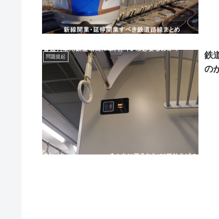
鉄
問題提起
の