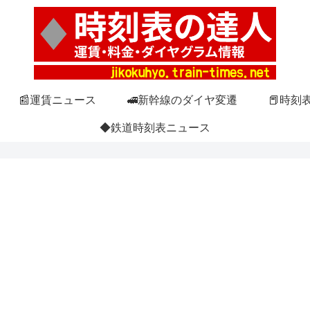
📰運賃ニュース
🚅新幹線のダイヤ変遷
📕時刻
◆鉄道時刻表ニュース