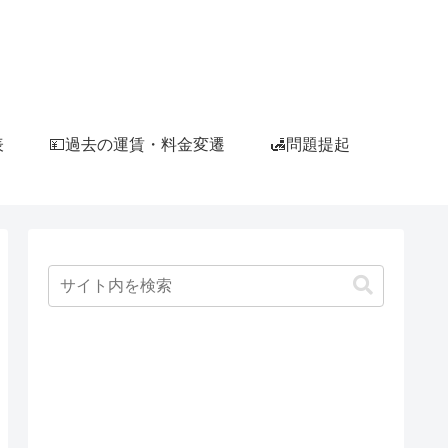
表
💴過去の運賃・料金変遷
🛃問題提起