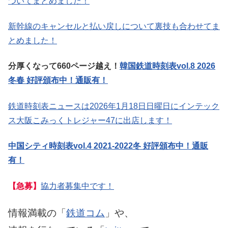
ついてまとめました！
新幹線のキャンセルと払い戻しについて裏技も合わせてま
とめました！
分厚くなって660ページ越え！
韓国鉄道時刻表vol.8 2026
冬春 好評頒布中！通販有！
鉄道時刻表ニュースは2026年1月18日日曜日にインテック
ス大阪こみっくトレジャー47に出店します！
中国シティ時刻表vol.4 2021-2022冬 好評頒布中！通販
有！
【急募】
協力者募集中です！
情報満載の「
鉄道コム
」や、