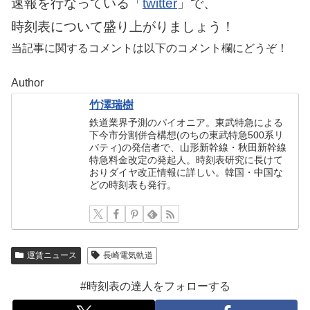
速報を行なっている「
twitter
」で、
時刻表について盛り上がりましょう！
当記事に関するコメントは以下のコメント欄にどうぞ！
Author
竹澤瑞樹
鉄道業界予測のパイオニア。東武特急による
下今市分割併合構想(のちの東武特急500系リ
バティ)の発信者で、山形新幹線・秋田新幹線
特急料金改定の発起人。時刻表研究に長けて
おりダイヤ改正情報に詳しい。韓国・中国な
どの時刻表も発行。
運賃ニュース
長崎電気軌道
#時刻表の達人をフォローする