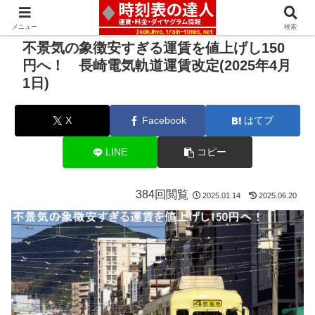
メニュー
検索
不景気の象徴安すぎる運賃を値上げし150
円へ！ 長崎電気軌道運賃改定(2025年4月
1日)
X
Facebook
はてブ
LINE
コピー
384回閲覧
2025.01.14
2025.06.20