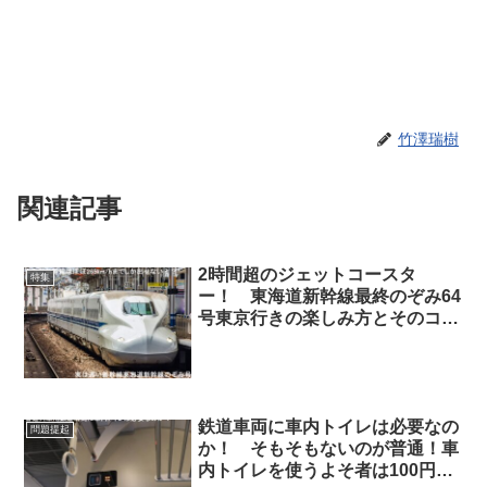
竹澤瑞樹
関連記事
2時間超のジェットコースタ
特集
ー！ 東海道新幹線最終のぞみ64
号東京行きの楽しみ方とそのコ
ツ！
鉄道車両に車内トイレは必要なの
問題提起
か！ そもそもないのが普通！車
内トイレを使うよそ者は100円払