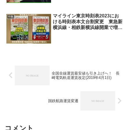
マイライン東京時刻表2023にお
特集
ける時刻表本文台割変更 東急新
横浜線・相鉄新横浜線開業で増加
もページ数維持へ！
全国全線運賃最安値も引き上げへ！ 長
崎電気軌道運賃改定(2019年4月1日)
国鉄航路運賃変遷
コメント