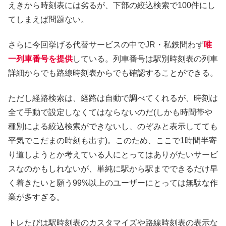
えきから時刻表には劣るが、下部の絞込検索で100件にし
てしまえば問題ない。
さらに今回挙げる代替サービスの中でJR・私鉄問わず
唯
一列車番号を提供
している。列車番号は駅別時刻表の列車
詳細からでも路線時刻表からでも確認することができる。
ただし経路検索は、経路は自動で調べてくれるが、時刻は
全て手動で設定しなくてはならないのだ(しかも時間帯や
種別による絞込検索ができないし、のぞみと表示してても
平気でこだまの時刻も出す)。このため、ここで1時間半寄
り道しようとか考えている人にとってはありがたいサービ
スなのかもしれないが、単純に駅から駅までできるだけ早
く着きたいと願う99%以上のユーザーにとっては無駄な作
業が多すぎる。
トレたびは駅時刻表のカスタマイズや路線時刻表の表示な