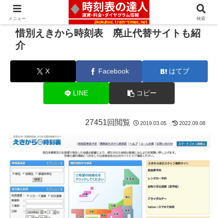
メニュー
検索
惜別えきから時刻表 廃止代替サイトも紹
介
X
Facebook
はてブ
LINE
コピー
27451回閲覧
2019.03.05
2022.09.08