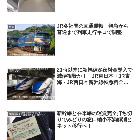
えば？
JR各社間の直通運転 特急から
特集
普通まで列車走行キロで調整
21時以降に新幹線深夜料金導入で
問題提起
減便視野か！ JR東日本・JR東
海・JR西日本新幹線特急料金予
測(2025年以降予定)
新幹線と在来線の運賃完全打ち切
問題提起
りでみどりの窓口縮小不満解消と
ネット移行へ！