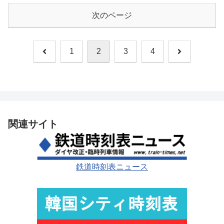
次のページ
前
次
1
2
3
4
へ
へ
関連サイト
鉄道時刻表ニュース