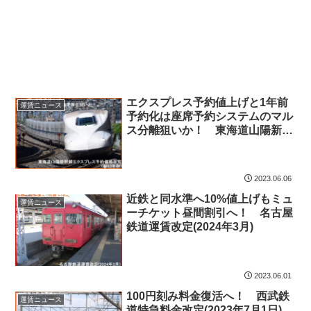
エクスプレス予約値上げと1年前
運賃ニュース
予約化は座席予約システムのマル
ス分離狙いか！ 東海道山陽新幹
線エクスプレス予約価格改定
(2023年秋)
2023.06.06
近鉄と同水準へ10%値上げもミュ
運賃ニュース
ーチケット昼間割引へ！ 名古屋
鉄道運賃改定(2024年3月)
2023.06.01
100円刻み料金復活へ！ 西武鉄
運賃ニュース
道特急料金改定(2023年7月1日)