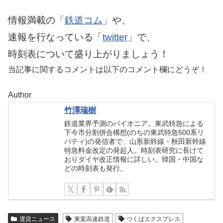
情報満載の「
鉄道コム
」や、
速報を行なっている「
twitter
」で、
時刻表について盛り上がりましょう！
当記事に関するコメントは以下のコメント欄にどうぞ！
Author
竹澤瑞樹
鉄道業界予測のパイオニア。東武特急による
下今市分割併合構想(のちの東武特急500系リ
バティ)の発信者で、山形新幹線・秋田新幹線
特急料金改定の発起人。時刻表研究に長けて
おりダイヤ改正情報に詳しい。韓国・中国な
どの時刻表も発行。
運賃ニュース
東葉高速鉄道
つくばエクスプレス