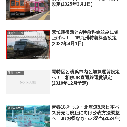
改定(2025年3月1日)
繁忙期復活とA特急料金並みに値
運賃ニュース
上げへ！ JR九州特急料金改定
(2022年4月1日)
電特区と横浜市内と加算運賃設定
運賃ニュース
へ！ 相鉄JR直通線運賃設定
(2019年12月予定)
青春18きっぷ・北海道&東日本パ
運賃ニュース
ス発売も廃止に向け公表方法調整
へ JRお得なきっぷ発売(2024年)