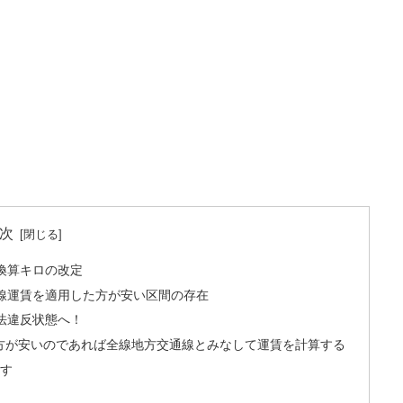
次
換算キロの改定
線運賃を適用した方が安い区間の存在
法違反状態へ！
の方が安いのであれば全線地方交通線とみなして運賃を計算する
おす