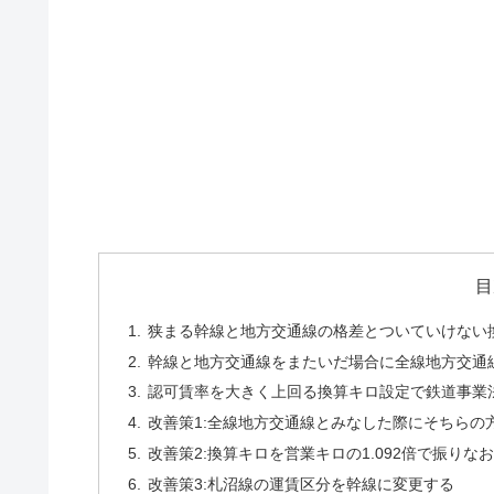
目
狭まる幹線と地方交通線の格差とついていけない
幹線と地方交通線をまたいだ場合に全線地方交通
認可賃率を大きく上回る換算キロ設定で鉄道事業
改善策1:全線地方交通線とみなした際にそちら
改善策2:換算キロを営業キロの1.092倍で振りな
改善策3:札沼線の運賃区分を幹線に変更する