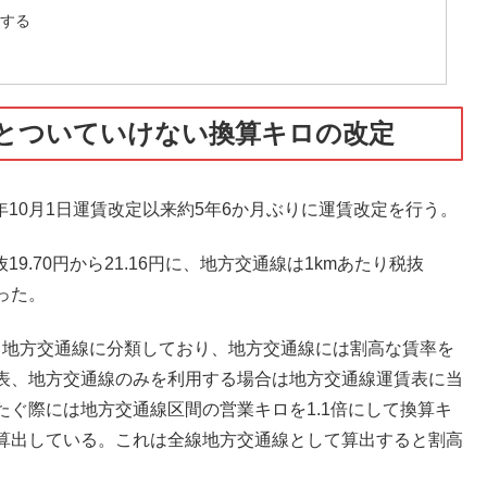
化する
とついていけない換算キロの改定
19年10月1日運賃改定以来約5年6か月ぶりに運賃改定を行う。
19.70円から21.16円に、地方交通線は1kmあたり税抜
なった。
線と地方交通線に分類しており、地方交通線には割高な賃率を
表、地方交通線のみを利用する場合は地方交通線運賃表に当
ぐ際には地方交通線区間の営業キロを1.1倍にして換算キ
算出している。これは全線地方交通線として算出すると割高