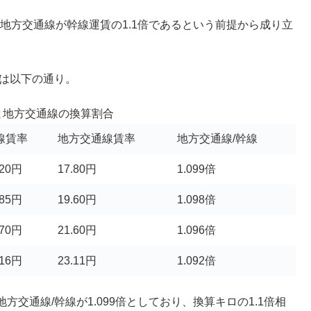
は地方交通線が幹線運賃の1.1倍であるという前提から成り立
合は以下の通り。
と地方交通線の換算割合
線賃率
地方交通線賃率
地方交通線/幹線
.20円
17.80円
1.099倍
.85円
19.60円
1.098倍
.70円
21.60円
1.096倍
.16円
23.11円
1.092倍
交通線/幹線が1.099倍としており、換算キロの1.1倍相