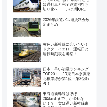
普通列車と完全運賃別打ち
切り化へ！ JR九州QRコ
ード乗車券チケレスプラス
発売(2026年4月2日)
2026年鉄道バス運賃料金改
定まとめ
黄色い新幹線に会いたい！
ドクターイエロー運転日と
運転時刻表を考察！
日本一早い初電ランキング
TOP20！ JR東日本京浜東
北根岸線が第1位～第3位独
占！
東海道新幹線はほぼ
265km/hまでしか出せな
い！？ 実は遅い新幹線東