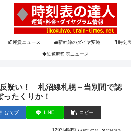
📰運賃ニュース
🚅新幹線のダイヤ変遷
📕時刻
◆鉄道時刻表ニュース
違反疑い！ 札沼線札幌～当別間で認
ぼったくりか！
はてブ
LINE
コピー
1293回閲覧
2024.07.18
2024.07.24