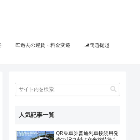
表
💴過去の運賃・料金変遷
🛃問題提起
人気記事一覧
QR乗車券普通列車接続用発
売でJR九州は在来線特急も