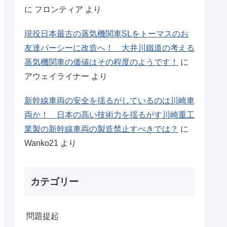
に
フロンティア
より
現役日本最古の蒸気機関車SLをトーマスのお
友達パーシーに改造へ！ 大井川鐵道の考える
蒸気機関車の価値はその程度のようです！
に
アウェイライナー
より
新幹線車両の安全を揺るがしているのは川崎車
両か！ 日本の高い技術力を揺るがす川崎重工
業製の新幹線車両の製造禁止すべきでは？
に
Wanko21
より
カテゴリー
問題提起