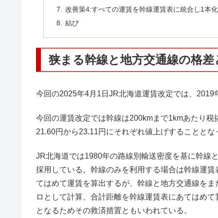
改善策4:すべての運賃を幹線運賃表に統合し1本
結び
狭まる幹線と地方交通線の格差
今回の2025年4月1日JR北海道運賃改定では、20
今回の運賃改定では幹線は200kmまで1kmあたり税抜
21.60円から23.11円にそれぞれ値上げすることと
JR北海道では1980年の路線別輸送密度を基に幹
採用している。幹線のみを利用する場合は幹線運賃
てはめて運賃を算出するが、幹線と地方交通線をまた
ロとして計算、合計距離を幹線運賃表にあてはめて
となるためその救済措置ともいわれている。