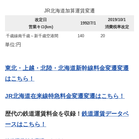
JR北海道加算運賃変遷
改定日
2019/10/1
1992/7/1
営業キロ(km)
消費税率改定
千歳線南千歳～新千歳空港間
140
20
単位:円
東北・上越・北陸・北海道新幹線料金変遷変遷
はこちら！
JR北海道在来線特急料金変遷変遷はこちら！
歴代の鉄道運賃料金を収録！
鉄道運賃データベ
ースはこちら！