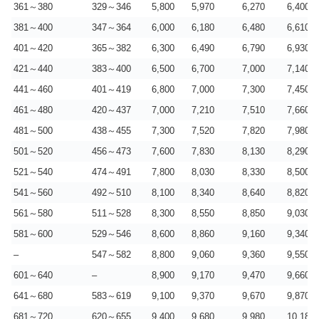
361～380
329～346
5,800
5,970
6,270
6,400
381～400
347～364
6,000
6,180
6,480
6,610
401～420
365～382
6,300
6,490
6,790
6,930
421～440
383～400
6,500
6,700
7,000
7,140
441～460
401～419
6,800
7,000
7,300
7,450
461～480
420～437
7,000
7,210
7,510
7,660
481～500
438～455
7,300
7,520
7,820
7,980
501～520
456～473
7,600
7,830
8,130
8,290
521～540
474～491
7,800
8,030
8,330
8,500
541～560
492～510
8,100
8,340
8,640
8,820
561～580
511～528
8,300
8,550
8,850
9,030
581～600
529～546
8,600
8,860
9,160
9,340
–
547～582
8,800
9,060
9,360
9,550
601～640
–
8,900
9,170
9,470
9,660
641～680
583～619
9,100
9,370
9,670
9,870
681～720
620～655
9,400
9,680
9,980
10,180