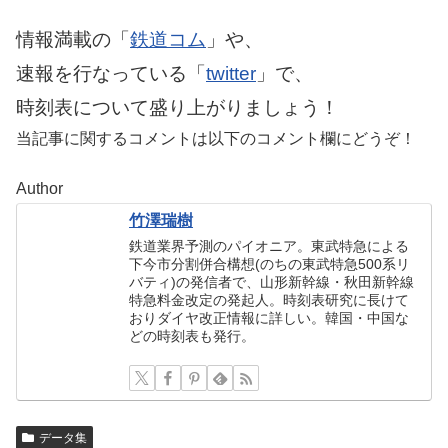
情報満載の「
鉄道コム
」や、
速報を行なっている「
twitter
」で、
時刻表について盛り上がりましょう！
当記事に関するコメントは以下のコメント欄にどうぞ！
Author
竹澤瑞樹
鉄道業界予測のパイオニア。東武特急による
下今市分割併合構想(のちの東武特急500系リ
バティ)の発信者で、山形新幹線・秋田新幹線
特急料金改定の発起人。時刻表研究に長けて
おりダイヤ改正情報に詳しい。韓国・中国な
どの時刻表も発行。
データ集