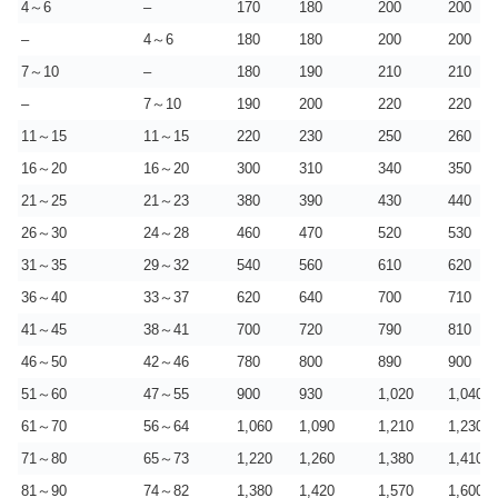
4～6
–
170
180
200
200
–
4～6
180
180
200
200
7～10
–
180
190
210
210
–
7～10
190
200
220
220
11～15
11～15
220
230
250
260
16～20
16～20
300
310
340
350
21～25
21～23
380
390
430
440
26～30
24～28
460
470
520
530
31～35
29～32
540
560
610
620
36～40
33～37
620
640
700
710
41～45
38～41
700
720
790
810
46～50
42～46
780
800
890
900
51～60
47～55
900
930
1,020
1,040
61～70
56～64
1,060
1,090
1,210
1,230
71～80
65～73
1,220
1,260
1,380
1,410
81～90
74～82
1,380
1,420
1,570
1,600