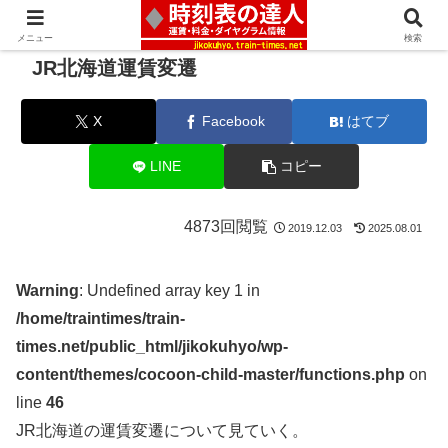
メニュー
検索
JR北海道運賃変遷
X
Facebook
はてブ
LINE
コピー
4873回閲覧
2019.12.03
2025.08.01
Warning
: Undefined array key 1 in
/home/traintimes/train-
times.net/public_html/jikokuhyo/wp-
content/themes/cocoon-child-master/functions.php
on
line
46
JR北海道の運賃変遷について見ていく。