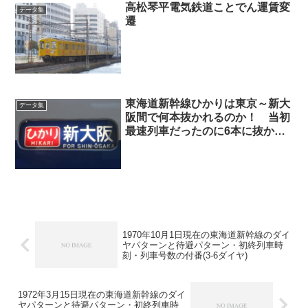
高松琴平電気鉄道ことでん運賃変
データ集
遷
東海道新幹線ひかりは東京～新大
データ集
阪間で何本抜かれるのか！ 当初
最速列車だったのに6本に抜かれ
ても所要時間3時間弱にスピード
アップ！
1970年10月1日現在の東海道新幹線のダイ
ヤパターンと待避パターン・初終列車時
刻・列車号数の付番(3-6ダイヤ)
1972年3月15日現在の東海道新幹線のダイ
ヤパターンと待避パターン・初終列車時