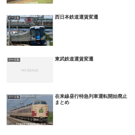
西日本鉄道運賃変遷
データ集
東武鉄道運賃変遷
データ集
在来線昼行特急列車運転開始廃止
データ集
まとめ