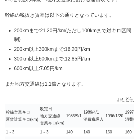
幹線の税抜き賃率は以下の通りとなっています。
200kmまで:21.20円/km(ただし100kmまで対キロ区間
制)
200km以上300kmまで:16.20円/km
300km以上600kmまで:12.85円/km
600km以上:7.05円/km
また地方交通線は1.1倍となります。
JR北海
改定日
幹線営業キロ
1989/4/1
1997/4/
地方交通線
1986/9/1
1996/1/20
運賃計算キロ(km)
消費税導入
消費税
営業キロ(km)
1～3
1～3
140
140
160
160