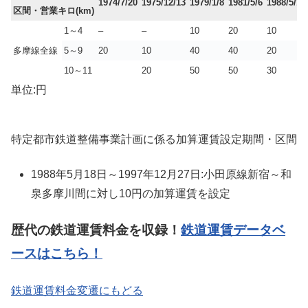
1974/7/20
1975/12/13
1979/1/8
1981/5/6
1988/5/18
区間・営業キロ(km)
1～4
–
–
10
20
10
多摩線全線
5～9
20
10
40
40
20
10～11
20
50
50
30
単位:円
特定都市鉄道整備事業計画に係る加算運賃設定期間・区間
1988年5月18日～1997年12月27日:小田原線新宿～和
泉多摩川間に対し10円の加算運賃を設定
歴代の鉄道運賃料金を収録！
鉄道運賃データベ
ースはこちら！
鉄道運賃料金変遷にもどる