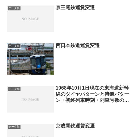
京王電鉄運賃変遷
データ集
西日本鉄道運賃変遷
データ集
1968年10月1日現在の東海道新幹
データ集
線のダイヤパターンと待避パター
ン・初終列車時刻・列車号数の付
番(3-4ダイヤ)
京成電鉄運賃変遷
データ集