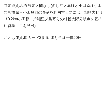
特定運賃:現在設定区間なし(但し江ノ島線と小田原線小田
急相模原～小田原間の各駅を利用する際には、相模大野よ
り0.2km小田原・片瀬江ノ島寄りの相模大野分岐点を基準
に営業キロを算出)
こども運賃:ICカード利用に限り全線一律50円