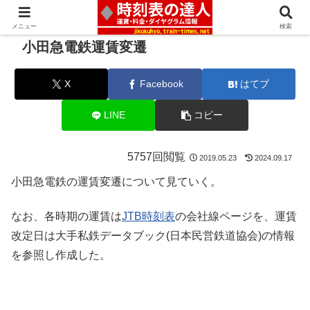
メニュー
検索
小田急電鉄運賃変遷
X
Facebook
はてブ
LINE
コピー
5757回閲覧
2019.05.23
2024.09.17
小田急電鉄の運賃変遷について見ていく。
なお、各時期の運賃は
JTB時刻表
の会社線ページを、運賃
改定日は大手私鉄データブック(日本民営鉄道協会)の情報
を参照し作成した。