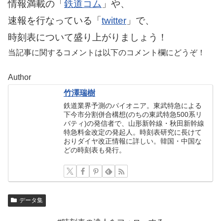
情報満載の「
鉄道コム
」や、
速報を行なっている「
twitter
」で、
時刻表について盛り上がりましょう！
当記事に関するコメントは以下のコメント欄にどうぞ！
Author
竹澤瑞樹
鉄道業界予測のパイオニア。東武特急による
下今市分割併合構想(のちの東武特急500系リ
バティ)の発信者で、山形新幹線・秋田新幹線
特急料金改定の発起人。時刻表研究に長けて
おりダイヤ改正情報に詳しい。韓国・中国な
どの時刻表も発行。
データ集