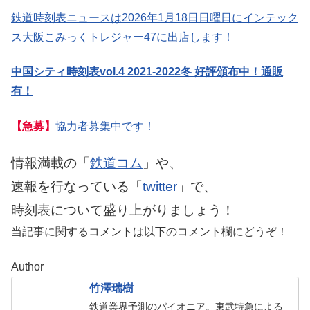
鉄道時刻表ニュースは2026年1月18日日曜日にインテック
ス大阪こみっくトレジャー47に出店します！
中国シティ時刻表vol.4 2021-2022冬 好評頒布中！通販
有！
【急募】
協力者募集中です！
情報満載の「
鉄道コム
」や、
速報を行なっている「
twitter
」で、
時刻表について盛り上がりましょう！
当記事に関するコメントは以下のコメント欄にどうぞ！
Author
竹澤瑞樹
鉄道業界予測のパイオニア。東武特急による