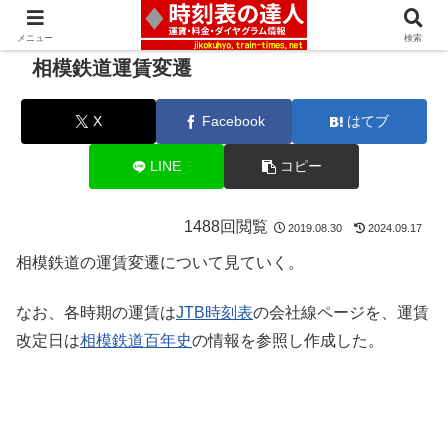
メニュー
検索
相模鉄道運賃変遷
X
Facebook
はてブ
LINE
コピー
1488回閲覧
2019.08.30
2024.09.17
相模鉄道の運賃変遷について見ていく。
なお、各時期の運賃は
JTB時刻表
の会社線ページを、運賃
改定日は
相模鉄道百年史
の情報を参照し作成した。