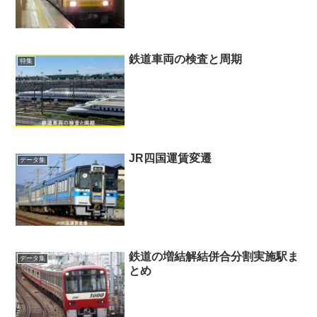
鉄道車両の検査と周期
特集
JR四国運賃変遷
データ集
鉄道の増結解結併合分割実施駅ま
データ集
とめ