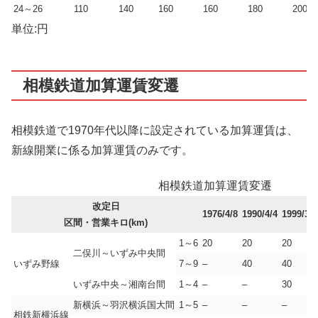
24～26
110
140
160
160
180
200
単位:円
相模鉄道加算運賃変遷
相模鉄道で1970年代以降に設定されている加算運賃は、
新線開業に係る加算運賃のみです。
相模鉄道加算運賃変遷
改定日
1976/4/8
1990/4/4
1999/3/1
区間・営業キロ(km)
1～6
20
20
20
二俣川～いずみ中央間
いずみ野線
7～9
–
40
40
いずみ中央～湘南台間
1～4
–
–
30
新横浜～羽沢横浜国大間
1～5
–
–
–
相鉄新横浜線