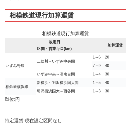
相模鉄道現行加算運賃
相模鉄道現行加算運賃
改定日
加算運賃
区間・営業キロ(km)
1～6
20
二俣川～いずみ中央間
いずみ野線
7～9
40
いずみ中央～湘南台間
1～4
30
新横浜～羽沢横浜国大間
1～5
40
相鉄新横浜線
羽沢横浜国大～西谷間
1～3
30
単位:円
特定運賃:現在設定区間なし