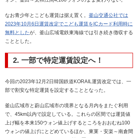
なお青少年とこども運賃は据え置く。
釜山交通公社では
2023年10月6日運賃改定でこども運賃をICカード利用時に
無料とした
が、釜山広域電鉄東海線では引き続き徴収する
こととした。
2. 一部で特定運賃設定へ！
今回の2023年12月2日韓国鉄道KORAIL運賃改定では、一
部で割安な特定運賃を設定することとなった。
釜山広域市と蔚山広域市の境界となる月内をまたぐ利用
で、45km以内で設定している。これらの区間では運賃値
上げ幅を本来150ウォン値上げするところをおおむね100
ウォンの値上げにとどめているほか、東莱・安楽～南倉間