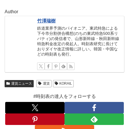
Author
竹澤瑞樹
鉄道業界予測のパイオニア。東武特急による
下今市分割併合構想(のちの東武特急500系リ
バティ)の発信者で、山形新幹線・秋田新幹線
特急料金改定の発起人。時刻表研究に長けて
おりダイヤ改正情報に詳しい。韓国・中国な
どの時刻表も発行。
運賃ニュース
運賃
KORAIL
#時刻表の達人をフォローする