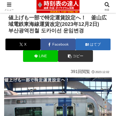
メニュー
検索
値上げも一部で特定運賃設定へ！ 釜山広
域電鉄東海線運賃改定(2023年12月2日)
부산광역전철 도카이선 운임변경
X
Facebook
はてブ
LINE
コピー
391回閲覧
2023.12.02