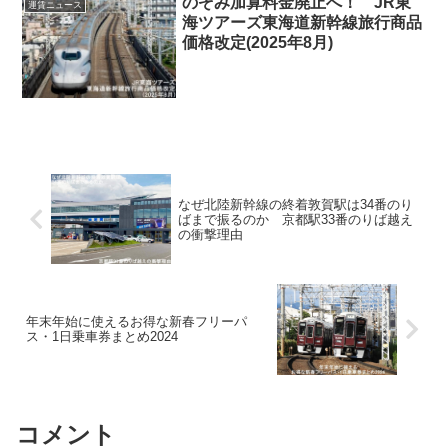
のぞみ加算料金廃止へ！ JR東
運賃ニュース
海ツアーズ東海道新幹線旅行商品
価格改定(2025年8月)
なぜ北陸新幹線の終着敦賀駅は34番のり
ばまで振るのか 京都駅33番のりば越え
の衝撃理由
年末年始に使えるお得な新春フリーパ
ス・1日乗車券まとめ2024
コメント