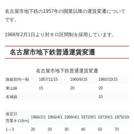
名古屋市地下鉄の1957年の開業以降の運賃変遷について
です。
1966年2月1日より対キロ区間制を採用しています。
名古屋市地下鉄普通運賃変遷
名古屋市地下鉄普通運賃変遷
路線別均一制
1957/11/15
1960/6/15
1960/10/15
東山線
15
20
20
名城線
10
改定日
1966/2/1
1966/4/1
1968/4/1
1972/8/1
1973/4/1
1975/10/1
営業キロ(km)
1～3
20
20
30
40
50
70