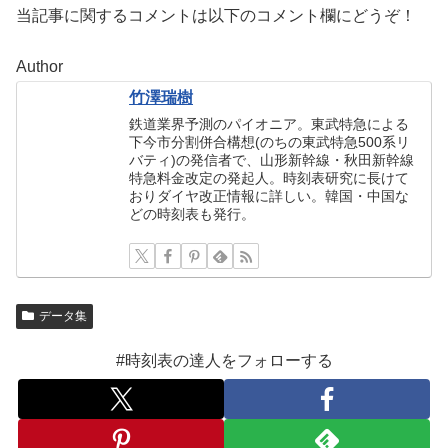
当記事に関するコメントは以下のコメント欄にどうぞ！
Author
竹澤瑞樹
鉄道業界予測のパイオニア。東武特急による
下今市分割併合構想(のちの東武特急500系リ
バティ)の発信者で、山形新幹線・秋田新幹線
特急料金改定の発起人。時刻表研究に長けて
おりダイヤ改正情報に詳しい。韓国・中国な
どの時刻表も発行。
データ集
#時刻表の達人をフォローする