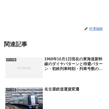
竹澤瑞樹
関連記事
1968年10月1日現在の東海道新幹
データ集
線のダイヤパターンと待避パター
ン・初終列車時刻・列車号数の付
番(3-4ダイヤ)
名古屋鉄道運賃変遷
データ集