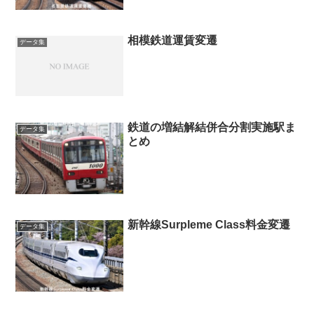
相模鉄道運賃変遷
データ集
鉄道の増結解結併合分割実施駅ま
データ集
とめ
新幹線Surpleme Class料金変遷
データ集