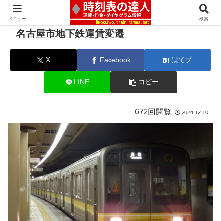
メニュー
検索
名古屋市地下鉄運賃変遷
X
Facebook
はてブ
LINE
コピー
672回閲覧
2024.12.10