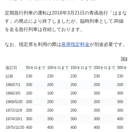
定期急行列車の運転は2016年3月21日の青函急行「はまな
す」の廃止により終了しましたが、臨時列車としてJR線
を走る急行列車は存続しております。
なお、指定席を利用の際は
座席指定料金
が別途必要です。
国鉄
改訂日
50キロまで
100キロまで
150キロまで
200キロまで
300キ
以前
230
230
230
230
230
1960/7/1
200
200
200
200
200
1966/3/5
100
100
200
200
300
1969/5/20
200
200
200
200
300
1972/11/8
200
200
200
200
300
1974/10/1
300
300
300
300
400
1975/11/20
400
400
400
400
500