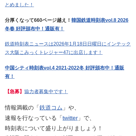
とめました！
分厚くなって660ページ越え！
韓国鉄道時刻表vol.8 2026
冬春 好評頒布中！通販有！
鉄道時刻表ニュースは2026年1月18日日曜日にインテック
ス大阪こみっくトレジャー47に出店します！
中国シティ時刻表vol.4 2021-2022冬 好評頒布中！通販
有！
【急募】
協力者募集中です！
情報満載の「
鉄道コム
」や、
速報を行なっている「
twitter
」で、
時刻表について盛り上がりましょう！