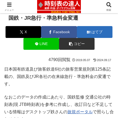
メニュー
検索
国鉄・JR急行・準急料金変遷
X
Facebook
はてブ
LINE
コピー
4790回閲覧
2019.05.07
2024.09.17
日本国有鉄道及び旅客鉄道6社の旅客営業規則第125条記
載の、国鉄及びJR各社の在来線急行・準急料金の変遷で
す。
なおこのデータの作成にあたり、国鉄監修 交通公社の時
刻表(現 JTB時刻表)を参考に作成し、改訂日など不足して
いる情報はデスクトップ鉄さんの
旅規ポータル
で照らし合