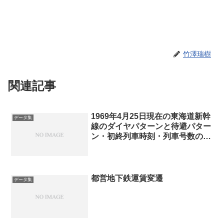
竹澤瑞樹
関連記事
1969年4月25日現在の東海道新幹
データ集
線のダイヤパターンと待避パター
ン・初終列車時刻・列車号数の付
番(3-4ダイヤ)
都営地下鉄運賃変遷
データ集