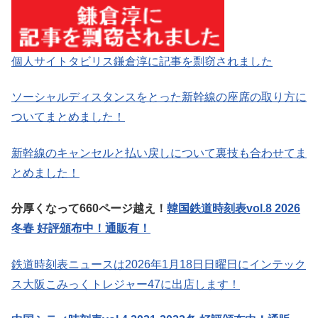
個人サイトタビリス鎌倉淳に記事を剽窃されました
ソーシャルディスタンスをとった新幹線の座席の取り方に
ついてまとめました！
新幹線のキャンセルと払い戻しについて裏技も合わせてま
とめました！
分厚くなって660ページ越え！
韓国鉄道時刻表vol.8 2026
冬春 好評頒布中！通販有！
鉄道時刻表ニュースは2026年1月18日日曜日にインテック
ス大阪こみっくトレジャー47に出店します！