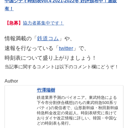
中国シティ時刻表vol.4 2021-2022冬 好評頒布中！通販
有！
【急募】
協力者募集中です！
情報満載の「
鉄道コム
」や、
速報を行なっている「
twitter
」で、
時刻表について盛り上がりましょう！
当記事に関するコメントは以下のコメント欄にどうぞ！
Author
竹澤瑞樹
鉄道業界予測のパイオニア。東武特急による
下今市分割併合構想(のちの東武特急500系リ
バティ)の発信者で、山形新幹線・秋田新幹線
特急料金改定の発起人。時刻表研究に長けて
おりダイヤ改正情報に詳しい。韓国・中国な
どの時刻表も発行。