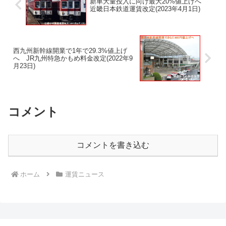
新車大量投入に向け最大20%値上げへ
近畿日本鉄道運賃改定(2023年4月1日)
西九州新幹線開業で1年で29.3%値上げ
へ JR九州特急かもめ料金改定(2022年9
月23日)
コメント
コメントを書き込む
ホーム
運賃ニュース