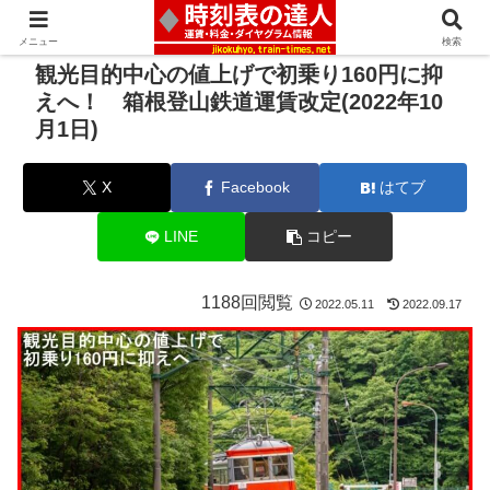
メニュー
検索
観光目的中心の値上げで初乗り160円に抑
えへ！ 箱根登山鉄道運賃改定(2022年10
月1日)
X
Facebook
はてブ
LINE
コピー
1188回閲覧
2022.05.11
2022.09.17