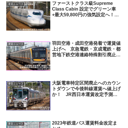
ファーストクラス級Supreme
運賃ニュース
Class Cabin 設定でグリーン車
+最大59,800円の強気設定へ！
東海道山陽新幹線料金改定(2026
年10月1日) 全区間の価格表付
き！
羽田空港・成田空港発着で運賃値
運賃ニュース
上げへ 京急電鉄・京成電鉄・都
営地下鉄空港連絡特殊割引廃止に
伴う運賃改定(2023年10月1日)
大阪電車特定区間廃止へのカウン
運賃ニュース
トダウンで今後幹線運賃へ値上げ
か！ JR西日本運賃改定予測
(2025年予定)
2023年鉄道バス運賃料金改定ま
運賃ニュース