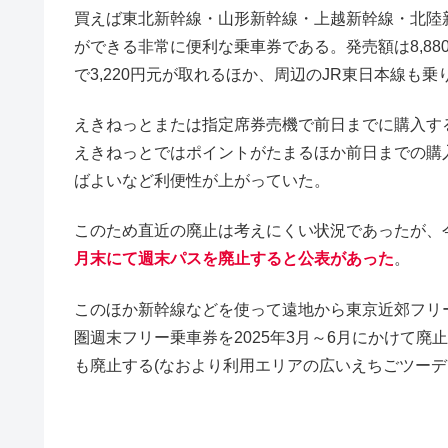
買えば東北新幹線・山形新幹線・上越新幹線・北陸
ができる非常に便利な乗車券である。発売額は8,88
で3,220円元が取れるほか、周辺のJR東日本線も
えきねっとまたは指定席券売機で前日までに購入する
えきねっとではポイントがたまるほか前日までの購
ばよいなど利便性が上がっていた。
このため直近の廃止は考えにくい状況であったが、今
月末にて週末パスを廃止すると公表があった
。
このほか新幹線などを使って遠地から東京近郊フリ
圏週末フリー乗車券を2025年3月～6月にかけて廃
も廃止する(なおより利用エリアの広いえちごツーデー