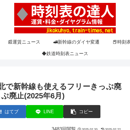
📰運賃ニュース
🚅新幹線のダイヤ変遷
📕時刻
◆鉄道時刻表ニュース
北で新幹線も使えるフリーきっぷ廃
廃止(2025年6月)
はてブ
LINE
コピー
3483回閲覧
2025.02.20
2025.02.22