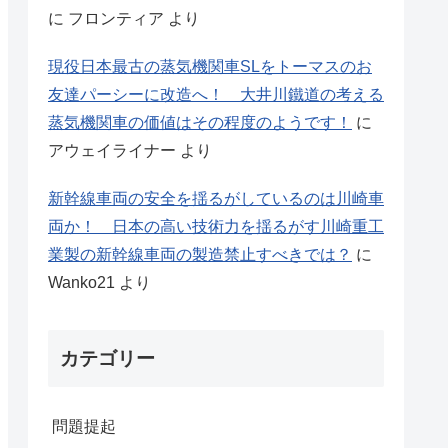
に
フロンティア
より
現役日本最古の蒸気機関車SLをトーマスのお
友達パーシーに改造へ！ 大井川鐵道の考える
蒸気機関車の価値はその程度のようです！
に
アウェイライナー
より
新幹線車両の安全を揺るがしているのは川崎車
両か！ 日本の高い技術力を揺るがす川崎重工
業製の新幹線車両の製造禁止すべきでは？
に
Wanko21
より
カテゴリー
問題提起