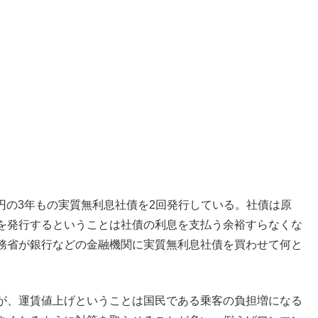
億円の3年もの実質無利息社債を2回発行している。社債は原
を発行するということは社債の利息を支払う余裕すらなくな
務省が銀行などの金融機関に実質無利息社債を買わせて何と
が、運賃値上げということは国民である乗客の負担増になる