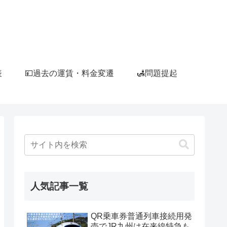
表
💴過去の運賃・料金変遷
🛃問題提起
人気記事一覧
QR乗車券普通列車接続用発
売でJR九州は在来線特急も