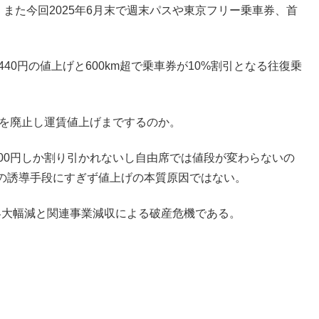
また今回2025年6月末で週末パスや東京フリー乗車券、首
440円の値上げと600km超で乗車券が10%割引となる往復乗
ぷを廃止し運賃値上げまでするのか。
00円しか割り引かれないし自由席では値段が変わらないの
の誘導手段にすぎず値上げの本質原因ではない。
旅客大幅減と関連事業減収による破産危機である。