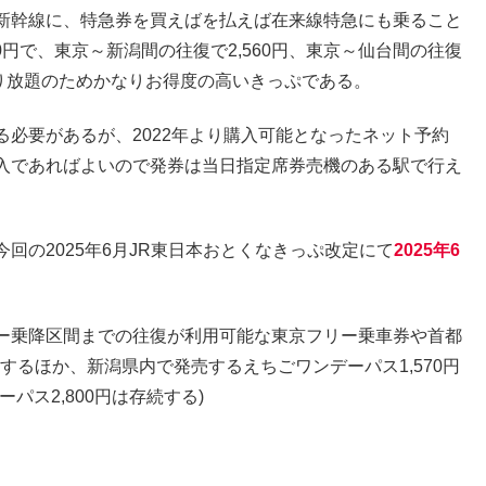
新幹線に、特急券を買えばを払えば在来線特急にも乗ること
0円で、東京～新潟間の往復で2,560円、東京～仙台間の往復
乗り放題のためかなりお得度の高いきっぷである。
必要があるが、2022年より購入可能となったネット予約
入であればよいので発券は当日指定席券売機のある駅で行え
回の2025年6月JR東日本おとくなきっぷ改定にて
2025年6
ー乗降区間までの往復が利用可能な東京フリー乗車券や首都
止するほか、新潟県内で発売するえちごワンデーパス1,570円
パス2,800円は存続する)