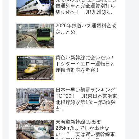
普通列車と完全運賃別打ち
切り化へ！ JR九州QRコ
ード乗車券チケレスプラス
発売(2026年4月2日)
2026年鉄道バス運賃料金改
定まとめ
黄色い新幹線に会いたい！
ドクターイエロー運転日と
運転時刻表を考察！
日本一早い初電ランキング
TOP20！ JR東日本京浜東
北根岸線が第1位～第3位独
占！
東海道新幹線はほぼ
265km/hまでしか出せな
い！？ 実は遅い新幹線東