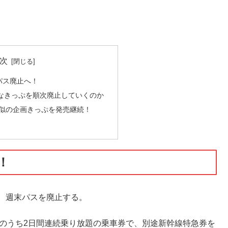
次
パス廃止へ！
得なきっぷを順次廃止していくのか
類似の企画きっぷを発売継続！
！
は、週末パスを廃止する。
祝のうち2日間連続乗り放題の乗車券で、別途新幹線特急券を